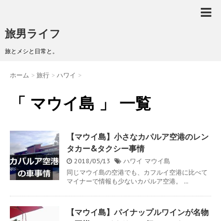
旅男ライフ
旅とメシと日常と。
ホーム
>
旅行
>
ハワイ
>
「 マウイ島 」 一覧
【マウイ島】小さなカパルア空港のレン
タカー&タクシー事情
2018/05/13
ハワイ
マウイ島
同じマウイ島の空港でも、カフルイ空港に比べて
マイナーで情報も少ないカパルア空港。 ...
【マウイ島】パイナップルワインが名物