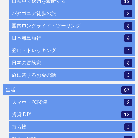
自転車で欧州を縦断する
18
パタゴニア徒歩の旅
8
国内ロングライド・ツーリング
8
日本離島旅行
6
登山・トレッキング
4
日本の冒険家
8
旅に関するお金の話
5
生活
67
スマホ・PC関連
8
賃貸 DIY
18
持ち物
5