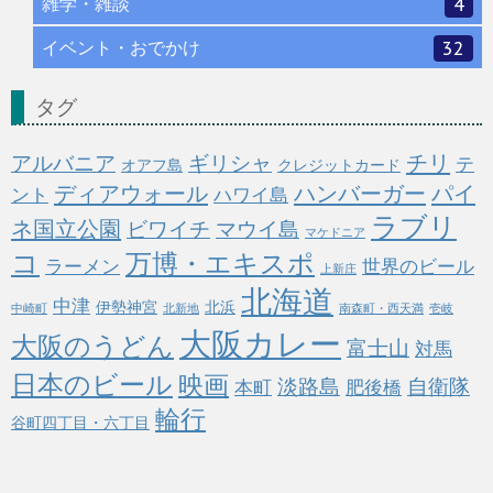
雑学・雑談
4
イベント・おでかけ
32
タグ
チリ
アルバニア
ギリシャ
テ
オアフ島
クレジットカード
ディアウォール
ハンバーガー
パイ
ント
ハワイ島
ラブリ
ネ国立公園
ビワイチ
マウイ島
マケドニア
コ
万博・エキスポ
ラーメン
世界のビール
上新庄
北海道
中津
伊勢神宮
北浜
中崎町
北新地
南森町・西天満
壱岐
大阪カレー
大阪のうどん
富士山
対馬
日本のビール
映画
淡路島
自衛隊
本町
肥後橋
輪行
谷町四丁目・六丁目