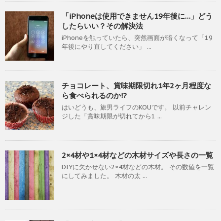
「iPhoneは使用できません19年後に…」どう
したらいい？その解決法
iPhoneを触っていたら、突然画面が暗くなって「19
年後にやり直してください」 ...
チョコレート、賞味期限切れ1年2ヶ月程度な
ら食べられるのか!?
はいどうも、旅男ライフのKOUです。 以前チャレン
ジした「賞味期限が切れてから1 ...
2×4材や1×4材などの木材サイズや長さの一覧
DIYに欠かせない2×4材などの木材。 その数値を一覧
にしてみました。 木材の太 ...