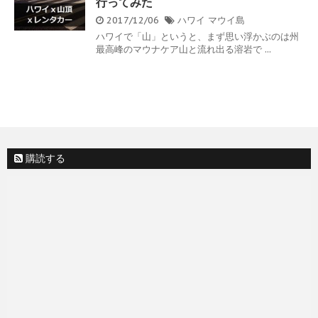
行ってみた
2017/12/06
ハワイ
マウイ島
ハワイで「山」というと、まず思い浮かぶのは州
最高峰のマウナケア山と流れ出る溶岩で ...
購読する