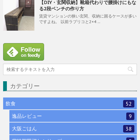
【DIY・玄関収納】靴箱代わりで腰掛けにもな
る2段ベンチの作り方
賃貸マンションの狭い玄関、収納に困るケースが多い
ですよね。 以前ラブリコと2×4 ...
カテゴリー
飲食
52
逸品レビュー
9
大阪ごはん
38