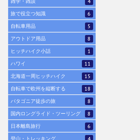
雑学・雑談
4
旅で役立つ知識
6
自転車用品
5
アウトドア用品
8
ヒッチハイク小話
1
ハワイ
11
北海道一周ヒッチハイク
15
自転車で欧州を縦断する
18
パタゴニア徒歩の旅
8
国内ロングライド・ツーリング
8
日本離島旅行
6
登山・トレッキング
4