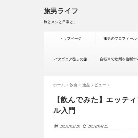
旅男ライフ
旅とメシと日常と。
トップページ
旅男のプロフィール
パタゴニア徒歩の旅
自転車で欧州を縦断す
ホーム
>
飲食
>
逸品レビュー
>
【飲んでみた】エッティ
ル入門
2018/02/20
2019/04/21