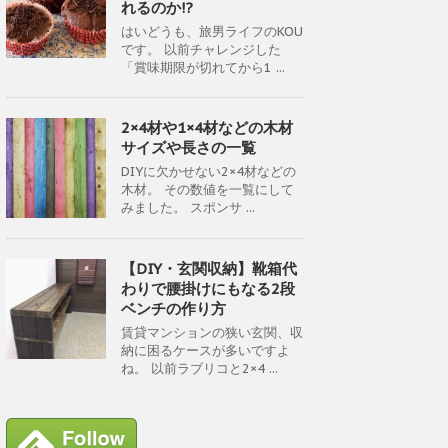
れるのか!?
はいどうも、旅男ライフのKOU
です。 以前チャレンジした
「賞味期限が切れてから1 ...
2×4材や1×4材などの木材
サイズや長さの一覧
DIYに欠かせない2×4材などの
木材。 その数値を一覧にして
みました。 スポンサ ...
【DIY・玄関収納】靴箱代
わりで腰掛けにもなる2段
ベンチの作り方
賃貸マンションの狭い玄関、収
納に困るケースが多いですよ
ね。 以前ラブリコと2×4 ...