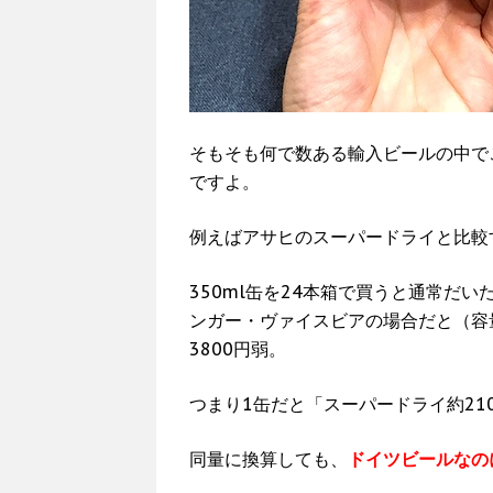
そもそも何で数ある輸入ビールの中で
ですよ。
例えばアサヒのスーパードライと比較
350ml缶を24本箱で買うと通常だ
ンガー・ヴァイスビアの場合だと（容量
3800円弱。
つまり1缶だと「スーパードライ約21
同量に換算しても、
ドイツビールなの