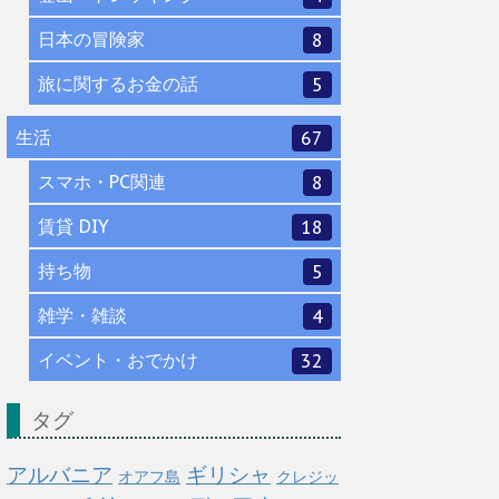
日本の冒険家
8
旅に関するお金の話
5
生活
67
スマホ・PC関連
8
賃貸 DIY
18
持ち物
5
雑学・雑談
4
イベント・おでかけ
32
タグ
アルバニア
ギリシャ
オアフ島
クレジッ