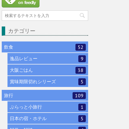
カテゴリー
飲食
52
逸品レビュー
9
大阪ごはん
38
賞味期限切れシリーズ
5
旅行
109
ぶらっと小旅行
1
日本の宿・ホテル
5